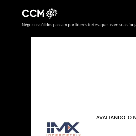
Négocios sólidos passam por líderes fortes, que usam suas forç
AVALIANDO O N